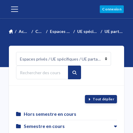
Passer au contenu principal
Connexion
Panneau latéral
Accueil
Cours
Espaces privés
UE spécifiques
UE partagées
Catégories de cours
Rechercher des cours
Rechercher des cours
Tout déplier
Hors semestre en cours
Semestre en cours