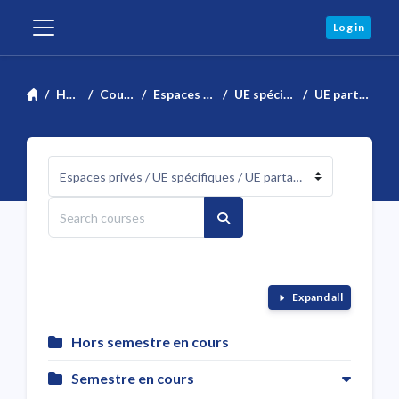
Skip to main content
Log in
Side panel
Home
Courses
Espaces privés
UE spécifiques
UE partagées
Course categories
Search courses
Search courses
Expand all
Hors semestre en cours
Semestre en cours