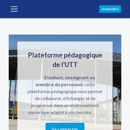
Zum Hauptinhalt
Anmelden
Website-Übersicht
Slideshow überspringen
Blöcke
Plateforme pédagogique
de l'UTT
Etudiant, enseignant ou
membre du personnel
, cette
plateforme pédagogique vous permet
de collaborer, d'échanger et de
progresser dans un environnement
numérique adapté à vos besoins.
Se connecter