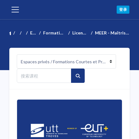
跳到主要内容
登录
停靠面板
首页
课程
Espaces privés
Formations Courtes et Professionnelles
Licences professionnelles (LP)
MEER - Maîtrise de l'Énergie et des Énergies Renouvelables
课程类别
搜索课程
搜索课程