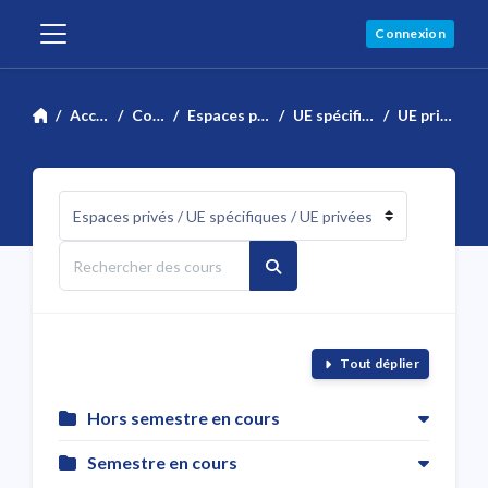
Passer au contenu principal
Connexion
Panneau latéral
Accueil
Cours
Espaces privés
UE spécifiques
UE privées
Catégories de cours
Rechercher des cours
Rechercher des cours
Tout déplier
Hors semestre en cours
Semestre en cours