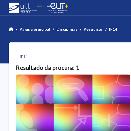
Ir para o conteúdo principal
Página principal
Disciplinas
Pesquisar
IF14
Pesquisar disciplinas
Resultado da procura: 1