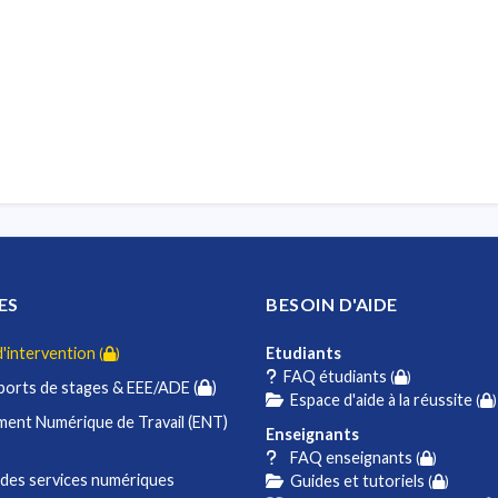
étiers
ES
BESOIN D'AIDE
intervention
Etudiants
(
)
FAQ étudiants
(
)
orts de stages & EEE/ADE (
)
Espace d'aide à la réussite
(
)
ent Numérique de Travail (ENT)
Enseignants
FAQ enseignants
(
)
des services numériques
Guides et tutoriels
(
)