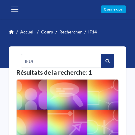
Passer au contenu principal
Connexion
Panneau latéral
Accueil
Cours
Rechercher
IF14
Rechercher des cours
Rechercher d
Résultats de la recherche: 1